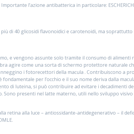
ci. Importante l’azione antibatterica in particolare: ESCHERI
più di 40 glicosidi flavonoidici e carotenoidi, ma soprattutto 
, e vengono assunte solo tramite il consumo di alimenti ric
embra agire come una sorta di schermo protettore naturale ch
neggino i fotorecettori della macula . Contribuiscono a prot
è fondamentale per l’occhio e il suo nome deriva dalla macula 
o di luteina, si può contribuire ad evitare i decadimenti dell
o. Sono presenti nel latte materno, utili nello sviluppo visiv
lla retina alla luce – antiossidante-antidegenerativo – il def
 DMLE.