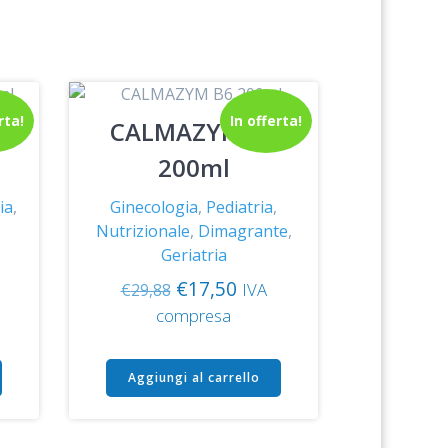
rta!
In offerta!
A
CALMAZYM B6
200ml
ia
,
Ginecologia
,
Pediatria
,
Nutrizionale
,
Dimagrante
,
Geriatria
Il
Il
€
17,50
IVA
€
29,88
zo
prezzo
prezzo
compresa
ale
originale
attuale
era:
è:
Aggiungi al carrello
50.
€29,88.
€17,50.