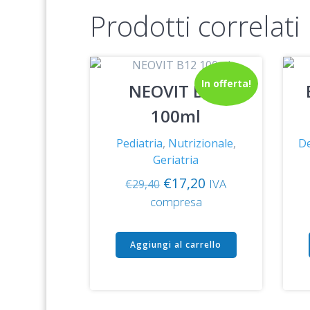
Prodotti correlati
In offerta!
NEOVIT B12
100ml
Pediatria
,
Nutrizionale
,
D
Geriatria
Il
Il
€
17,20
IVA
€
29,40
prezzo
prezzo
compresa
originale
attuale
era:
è:
Aggiungi al carrello
€29,40.
€17,20.