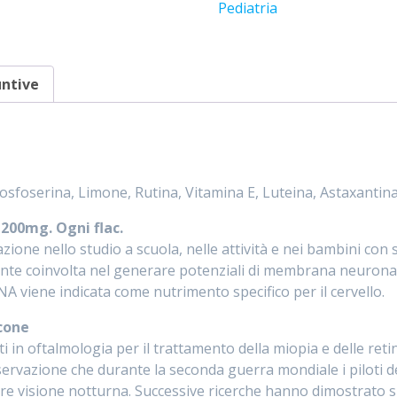
Pediatria
untive
Fosfoserina, Limone, Rutina, Vitamina E, Luteina, Astaxantin
200mg. Ogni flac.
zione nello studio a scuola, nelle attività e nei bambini con 
rmente coinvolta nel generare potenziali di membrana neuronal
viene indicata come nutrimento specifico per il cervello.
cone
ti in oftalmologia per il trattamento della miopia e delle reti
 osservazione che durante la seconda guerra mondiale i piloti
re visione notturna. Successive ricerche hanno dimostrato sia 