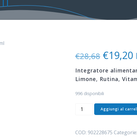
ml
Il
I
€
19,20
€
28,68
prezzo
original
Integratore alimentar
era:
è
Limone, Rutina, Vitam
€28,68.
996 disponibili
FLAMOS
Aggiungi al carrel
100ml
quantità
COD:
902228675
Categorie