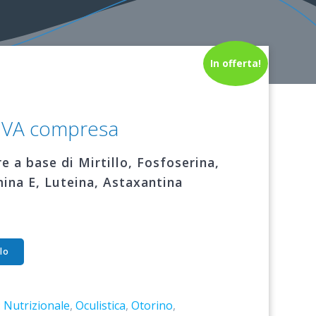
In offerta!
l
IVA compresa
prezzo
e
attuale
e a base di Mirtillo, Fosfoserina,
:
ina E, Luteina, Astaxantina
€19,20.
lo
:
Nutrizionale
,
Oculistica
,
Otorino
,