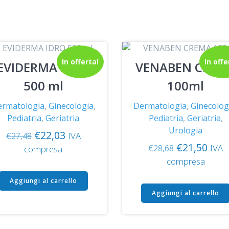
In offerta!
In offe
EVIDERMA IDRO
VENABEN CREM
500 ml
100ml
ermatologia
,
Ginecologia
,
Dermatologia
,
Ginecolog
Pediatria
,
Geriatria
Pediatria
,
Geriatria
,
Urologia
Il
Il
€
22,03
IVA
€
27,48
prezzo
prezzo
Il
Il
€
21,50
IVA
compresa
€
28,68
originale
attuale
prezzo
prez
compresa
era:
è:
originale
attu
Aggiungi al carrello
€27,48.
€22,03.
era:
è:
Aggiungi al carrello
€28,68.
€21,