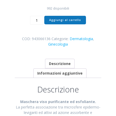
€34,20.
€25,50.
992 disponibili
SYNAK
Aggiungi al carrello
ANTIACNE
MASK
80ml
COD:
943066136
Categorie:
Dermatologia
,
quantità
Ginecologia
Descrizione
Informazioni aggiuntive
Descrizione
Maschera viso purificante ed esfoliante.
La perfetta associazione tra microsfere epidermo-
leviganti ed attivi ad azione assorbente e