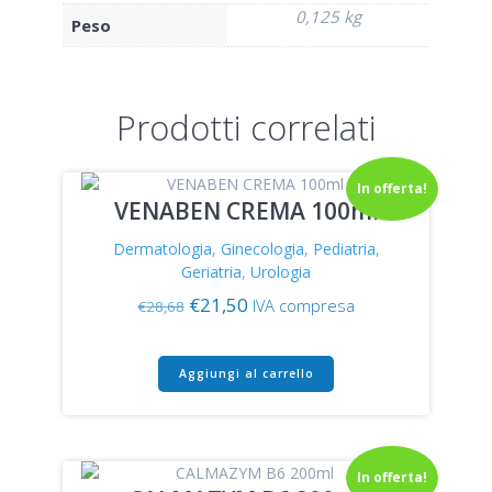
0,125 kg
Peso
Prodotti correlati
In offerta!
VENABEN CREMA 100ml
Dermatologia
,
Ginecologia
,
Pediatria
,
Geriatria
,
Urologia
Il
Il
€
21,50
IVA compresa
€
28,68
prezzo
prezzo
originale
attuale
era:
è:
Aggiungi al carrello
€28,68.
€21,50.
In offerta!