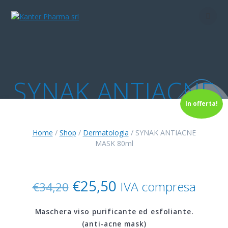
Skip
to
content
SYNAK ANTIACNE
In offerta!
MASK 80ml
Home
/
Shop
/
Dermatologia
/ SYNAK ANTIACNE
MASK 80ml
Il
Il
€
25,50
IVA compresa
€
34,20
prezzo
prezzo
originale
attuale
Maschera viso purificante ed esfoliante.
era:
è:
(anti-acne mask)