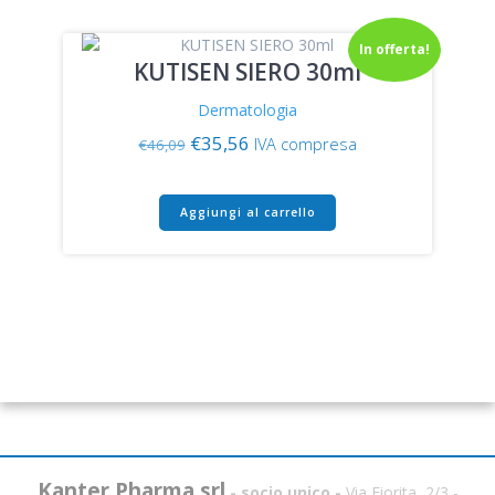
In offerta!
KUTISEN SIERO 30ml
Dermatologia
Il
Il
€
35,56
IVA compresa
€
46,09
prezzo
prezzo
originale
attuale
era:
è:
Aggiungi al carrello
€46,09.
€35,56.
Kanter Pharma srl
- socio unico -
Via Fiorita, 2/3 -