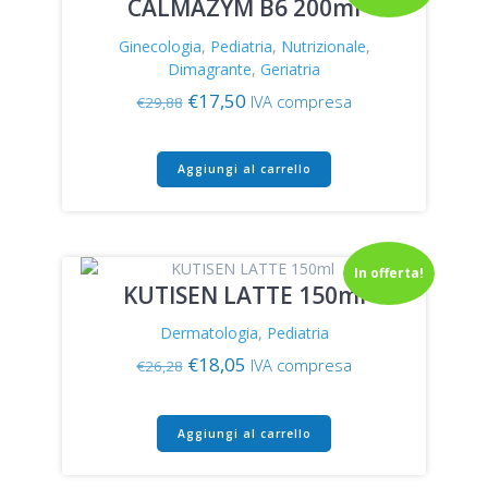
CALMAZYM B6 200ml
Ginecologia
,
Pediatria
,
Nutrizionale
,
Dimagrante
,
Geriatria
Il
Il
€
17,50
IVA compresa
€
29,88
prezzo
prezzo
originale
attuale
era:
è:
Aggiungi al carrello
€29,88.
€17,50.
In offerta!
KUTISEN LATTE 150ml
Dermatologia
,
Pediatria
Il
Il
€
18,05
IVA compresa
€
26,28
prezzo
prezzo
originale
attuale
era:
è:
Aggiungi al carrello
€26,28.
€18,05.